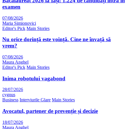
Bacalaureat 2026 la Iași: 1.224 de candidați intră în
examen
07/08/2026
Maria Simionovici
Editor's Pick
Main Stories
Nu orice dorință este voință. Cine ne învață să
vrem?
07/08/2026
Maura Anghel
Editor's Pick
Main Stories
Inima robotului vagabond
28/07/2026
cygnus
Business
Interviurile Glare
Main Stories
Avocatul, partener de prevenție și decizie
18/07/2026
Maura Anghel