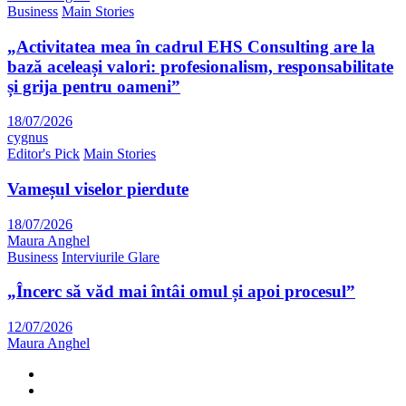
Business
Main Stories
„Activitatea mea în cadrul EHS Consulting are la
bază aceleași valori: profesionalism, responsabilitate
și grija pentru oameni”
18/07/2026
cygnus
Editor's Pick
Main Stories
Vameșul viselor pierdute
18/07/2026
Maura Anghel
Business
Interviurile Glare
„Încerc să văd mai întâi omul și apoi procesul”
12/07/2026
Maura Anghel