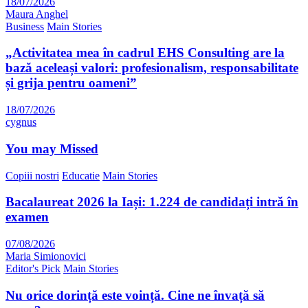
18/07/2026
Maura Anghel
Business
Main Stories
„Activitatea mea în cadrul EHS Consulting are la
bază aceleași valori: profesionalism, responsabilitate
și grija pentru oameni”
18/07/2026
cygnus
You may Missed
Copiii nostri
Educatie
Main Stories
Bacalaureat 2026 la Iași: 1.224 de candidați intră în
examen
07/08/2026
Maria Simionovici
Editor's Pick
Main Stories
Nu orice dorință este voință. Cine ne învață să