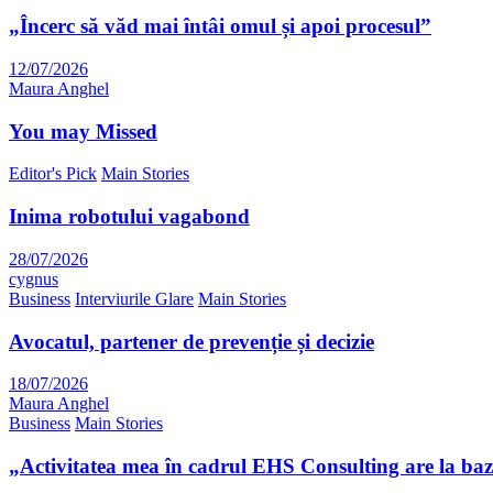
„Încerc să văd mai întâi omul și apoi procesul”
12/07/2026
Maura Anghel
You may Missed
Editor's Pick
Main Stories
Inima robotului vagabond
28/07/2026
cygnus
Business
Interviurile Glare
Main Stories
Avocatul, partener de prevenție și decizie
18/07/2026
Maura Anghel
Business
Main Stories
„Activitatea mea în cadrul EHS Consulting are la bază 