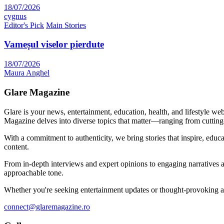
18/07/2026
cygnus
Editor's Pick
Main Stories
Vameșul viselor pierdute
18/07/2026
Maura Anghel
Glare Magazine
Glare is your news, entertainment, education, health, and lifestyle we
Magazine delves into diverse topics that matter—ranging from cutting
With a commitment to authenticity, we bring stories that inspire, educ
content.
From in-depth interviews and expert opinions to engaging narratives a
approachable tone.
Whether you're seeking entertainment updates or thought-provoking arti
connect@glaremagazine.ro