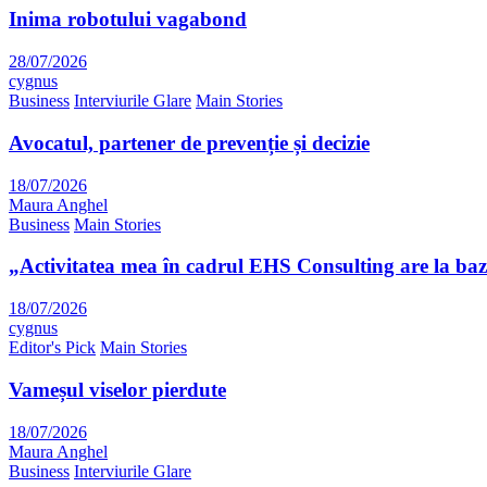
Inima robotului vagabond
28/07/2026
cygnus
Business
Interviurile Glare
Main Stories
Avocatul, partener de prevenție și decizie
18/07/2026
Maura Anghel
Business
Main Stories
„Activitatea mea în cadrul EHS Consulting are la bază 
18/07/2026
cygnus
Editor's Pick
Main Stories
Vameșul viselor pierdute
18/07/2026
Maura Anghel
Business
Interviurile Glare