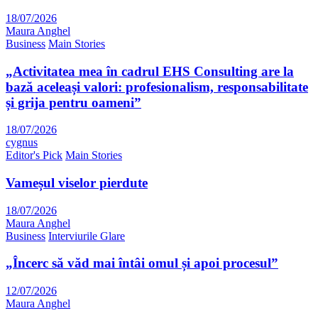
18/07/2026
Maura Anghel
Business
Main Stories
„Activitatea mea în cadrul EHS Consulting are la
bază aceleași valori: profesionalism, responsabilitate
și grija pentru oameni”
18/07/2026
cygnus
Editor's Pick
Main Stories
Vameșul viselor pierdute
18/07/2026
Maura Anghel
Business
Interviurile Glare
„Încerc să văd mai întâi omul și apoi procesul”
12/07/2026
Maura Anghel