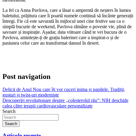
La fel ca Anna Pavlova, care a lăsat o amprentă de neșters în lumea
baletului, prăjitura care îi poartă numele continuă să încânte generații
întregi. Fie că este savurată în mijlocul unei cine festive sau ca o
simplă bucurie de weekend, Pavlova rămâne o poveste vie, plină de
savoare și inspirație. Așadar, data viitoare când te vei bucura de o
Pavlova, amintește-ți de grația balerinei care a inspirat-o și de
pasiunea celor care au transformat dansul în desert.
Post navigation
Delicii de Anul Nou care îți vor cuceri inima și papilele. Tradiții,
gusturi și twist-uri moderniste
Descoperiri revoluționare despre „colesterolul rău”: NIH deschide
calea către terapii cardiovasculare personalizate
Search
Search
Articole recente