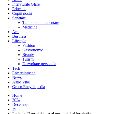
Interviurile Glare
Educatie
Copiii nostri
Sanatate
Terapii complementare
Medicina
Arte
Business
Lifestyle
Fashion
Gastronomie
Beauty
Turism
Dezvoltare personala
Tech
Entertainment
News
Astro Vibe
Green Encyclopedia
Home
2024
December
29
Pavlova. Dansul delicat al gustului și al inspirației