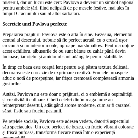
misterul, dar un lucru este cert: Pavlova a devenit un simbol național
pentru ambele țări, fiind nelipsită de pe mesele festive, mai ales în
timpul Crăciunului sau al altor sărbători.
Secretele unei Pavlova perfecte
Prepararea prăjiturii Pavlova este o artă în sine. Bezeaua, elementul
central al desertului, trebuie să fie perfect aerată, cu o crustă ușor
crocantă și un interior moale, aproape marshmallow. Pentru a obține
acest echilibru, albușurile de ou sunt bătute cu zahăr până devin
lucioase, iar oțetul și amidonul sunt adăugate pentru stabilitate.
În timp ce baza este coaptă lent pentru a-și păstra textura delicată,
decorarea este o ocazie de exprimare creativă. Fructele proaspete
aduc o notă de prospețime, iar frișca cremoasă completează armonia
gusturilor.
Astăzi, Pavlova nu este doar o prăjitură, ci o emblemă a ospitalității
și creativității culinare. Chefi celebri din întreaga lume au
reinterpretat desertul, adăugând arome moderne, cum ar fi caramel
sărat, fistic sau fructul pasiunii.
Pe rețelele sociale, Pavlova este adesea vedeta, datorită aspectului
său spectaculos. Un cerc perfect de bezea, cu fructe vibrant colorate
și frișcă pufoasă, transformă fiecare masă într-o experiență
memorabilă.