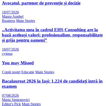
Avocatul, partener de prevenție și decizie
18/07/2026
Maura Anghel
Business
Main Stories
„Activitatea mea în cadrul EHS Consulting are la
bază aceleași valori: profesionalism, responsabilitate
și grija pentru oameni”
18/07/2026
cygnus
You may Missed
Copiii nostri
Educatie
Main Stories
Bacalaureat 2026 la Iași: 1.224 de candidați intră în
examen
07/08/2026
Maria Simionovici
Editor's Pick
Main Stories