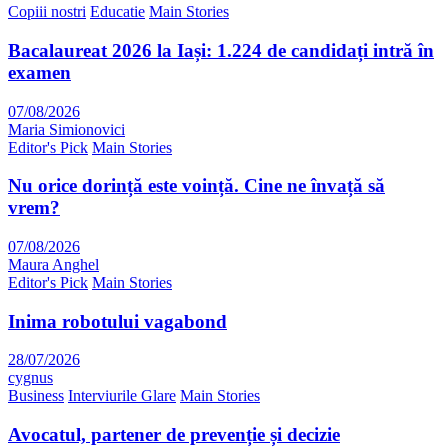
Copiii nostri
Educatie
Main Stories
Bacalaureat 2026 la Iași: 1.224 de candidați intră în
examen
07/08/2026
Maria Simionovici
Editor's Pick
Main Stories
Nu orice dorință este voință. Cine ne învață să
vrem?
07/08/2026
Maura Anghel
Editor's Pick
Main Stories
Inima robotului vagabond
28/07/2026
cygnus
Business
Interviurile Glare
Main Stories
Avocatul, partener de prevenție și decizie