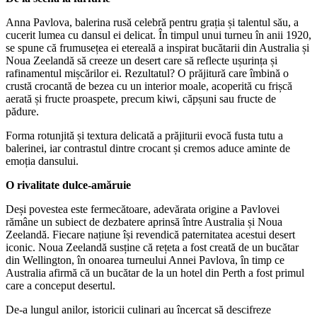
Anna Pavlova, balerina rusă celebră pentru grația și talentul său, a
cucerit lumea cu dansul ei delicat. În timpul unui turneu în anii 1920,
se spune că frumusețea ei etereală a inspirat bucătarii din Australia și
Noua Zeelandă să creeze un desert care să reflecte ușurința și
rafinamentul mișcărilor ei. Rezultatul? O prăjitură care îmbină o
crustă crocantă de bezea cu un interior moale, acoperită cu frișcă
aerată și fructe proaspete, precum kiwi, căpșuni sau fructe de
pădure.
Forma rotunjită și textura delicată a prăjiturii evocă fusta tutu a
balerinei, iar contrastul dintre crocant și cremos aduce aminte de
emoția dansului.
O rivalitate dulce-amăruie
Deși povestea este fermecătoare, adevărata origine a Pavlovei
rămâne un subiect de dezbatere aprinsă între Australia și Noua
Zeelandă. Fiecare națiune își revendică paternitatea acestui desert
iconic. Noua Zeelandă susține că rețeta a fost creată de un bucătar
din Wellington, în onoarea turneului Annei Pavlova, în timp ce
Australia afirmă că un bucătar de la un hotel din Perth a fost primul
care a conceput desertul.
De-a lungul anilor, istoricii culinari au încercat să descifreze