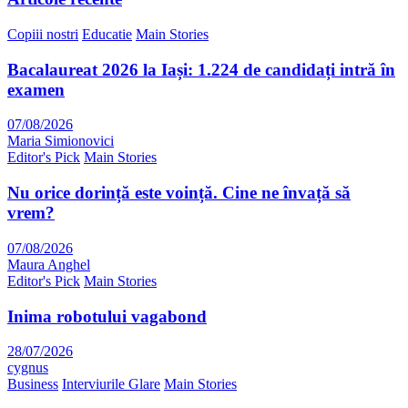
Copiii nostri
Educatie
Main Stories
Bacalaureat 2026 la Iași: 1.224 de candidați intră în
examen
07/08/2026
Maria Simionovici
Editor's Pick
Main Stories
Nu orice dorință este voință. Cine ne învață să
vrem?
07/08/2026
Maura Anghel
Editor's Pick
Main Stories
Inima robotului vagabond
28/07/2026
cygnus
Business
Interviurile Glare
Main Stories