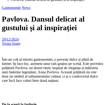
Gastronomie
News
Pavlova. Dansul delicat al
gustului și al inspirației
29/12/2024
Teona Soare
Într-un colț al istoriei gastronomiei, o poveste dulce și plină de
farmec își face loc, asemeni unui vals grațios pe scenă. Este povestea
prăjiturii Pavlova, un desert eteric inspirat de eleganța și măiestria
unei balerine legendare, Anna Pavlova. Această prăjitură nu este
doar un simbol al rafinamentului culinar, ci și o controversă dulce
care încă face valuri între două națiuni.
De la scenă la farfurie