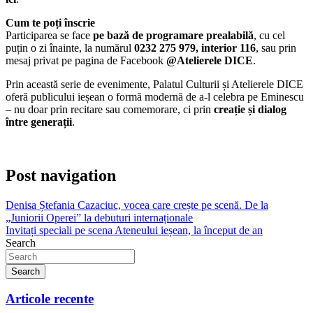
Cum te poți înscrie
Participarea se face
pe bază de programare prealabilă
, cu cel
puțin o zi înainte, la numărul
0232 275 979, interior 116
, sau prin
mesaj privat pe pagina de Facebook
@Atelierele DICE
.
Prin această serie de evenimente, Palatul Culturii și Atelierele DICE
oferă publicului ieșean o formă modernă de a-l celebra pe Eminescu
– nu doar prin recitare sau comemorare, ci prin
creație și dialog
între generații
.
Post navigation
Denisa Ștefania Cazaciuc, vocea care crește pe scenă. De la
„Juniorii Operei” la debuturi internaționale
Invitați speciali pe scena Ateneului ieșean, la început de an
Search
Search
Articole recente