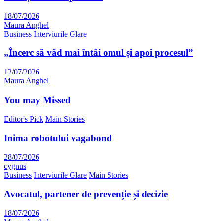
18/07/2026
Maura Anghel
Business
Interviurile Glare
„Încerc să văd mai întâi omul și apoi procesul”
12/07/2026
Maura Anghel
You may Missed
Editor's Pick
Main Stories
Inima robotului vagabond
28/07/2026
cygnus
Business
Interviurile Glare
Main Stories
Avocatul, partener de prevenție și decizie
18/07/2026