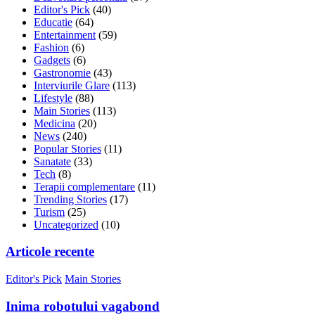
Editor's Pick
(40)
Educatie
(64)
Entertainment
(59)
Fashion
(6)
Gadgets
(6)
Gastronomie
(43)
Interviurile Glare
(113)
Lifestyle
(88)
Main Stories
(113)
Medicina
(20)
News
(240)
Popular Stories
(11)
Sanatate
(33)
Tech
(8)
Terapii complementare
(11)
Trending Stories
(17)
Turism
(25)
Uncategorized
(10)
Articole recente
Editor's Pick
Main Stories
Inima robotului vagabond