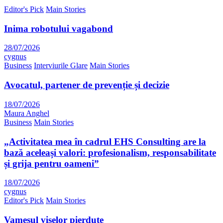
Editor's Pick
Main Stories
Inima robotului vagabond
28/07/2026
cygnus
Business
Interviurile Glare
Main Stories
Avocatul, partener de prevenție și decizie
18/07/2026
Maura Anghel
Business
Main Stories
„Activitatea mea în cadrul EHS Consulting are la
bază aceleași valori: profesionalism, responsabilitate
și grija pentru oameni”
18/07/2026
cygnus
Editor's Pick
Main Stories
Vameșul viselor pierdute