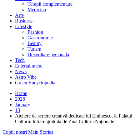
Terapii complementare
Medicina
Arte
Business
Lifestyle
Fashion
Gastronomie
Beauty
Turism
Dezvoltare personala
Tech
Entertainment
News
Astro Vibe
Green Encyclopedia
Home
2026
January
13
Ateliere de scriere creativă dedicate lui Eminescu, la Palatul
Culturii. Intrare gratuită de Ziua Culturii Naționale
Copiii nostri
Main Stories