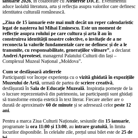
ianuarie 2026
, în colaborare cu
Atelierele DICE
. Evenimentul
aduce laolaltă literatura, arta și reflecția asupra valorilor care definesc
identitatea culturală românească.
„Ziua de 15 ianuarie este mai mult decât un reper calendaristic
legat de nașterea lui Mihai Eminescu. Este un moment de
reflecție asupra rolului pe care cultura și arta îl au în
construirea identității noastre colective, o invitație de a ne
reconecta la valorile fundamentale care ne definesc și de a le
transmite, cu responsabilitate, generațiilor viitoare”
, a declarat
Andrei Apreotesei
, managerul Palatului Culturii din Iași –
Complexul Muzeal Național „Moldova”.
Cum se desfășoară atelierele
Participanții vor începe experiența cu o
vizită ghidată în expozițiile
Muzeului de Artă
, urmată de partea de
scriere creativă
,
desfășurată în
Sala de Educație Muzeală
. Inspirația pornește de la
o lucrare reprezentativă din patrimoniu, iar participanții sunt ghidați
să transforme emoția estetică în text literar. Fiecare atelier are o
durată de aproximativ
60 de minute
și se adresează celor
peste 12
ani
.
Pentru a marca Ziua Culturii Naționale, sesiunile din
15 ianuarie
,
programate la
ora 11:00 și 13:00
, au
intrare gratuită
, în limita
locurilor disponibile. În celelalte zile, prețul unui bilet este de
25 de
lei
.