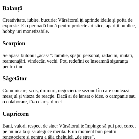
Balanță
Creativitate, iubire, bucurie: Vărsătorul îți aprinde ideile și pofta de
expresie. E o perioadă bună pentru proiecte artistice, apariții publice,
hobby-uri monetizabile.
Scorpion
Se apasă butonul „acasă”: familie, spațiu personal, rădăcini, mutări,
reamenajări, vindecări vechi. Poți redefini ce înseamnă siguranța
pentru tine.
Săgetător
Comunicare, scris, drumuri, negocieri: e sezonul în care contează
mesajul și viteza de reacție. Dacă ai de lansat o idee, o campanie sau
o colaborare, fă-o clar și direct.
Capricorn
Bani, valori, respect de sine: Vărsătorul te împinge să pui preț corect
pe munca ta și să alegi ce merită. E un moment bun pentru
renegociere și pentru a tăia cheltuieli „de stres”.