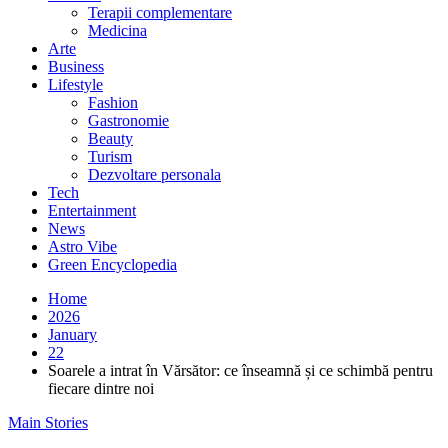
Terapii complementare
Medicina
Arte
Business
Lifestyle
Fashion
Gastronomie
Beauty
Turism
Dezvoltare personala
Tech
Entertainment
News
Astro Vibe
Green Encyclopedia
Home
2026
January
22
Soarele a intrat în Vărsător: ce înseamnă și ce schimbă pentru
fiecare dintre noi
Main Stories