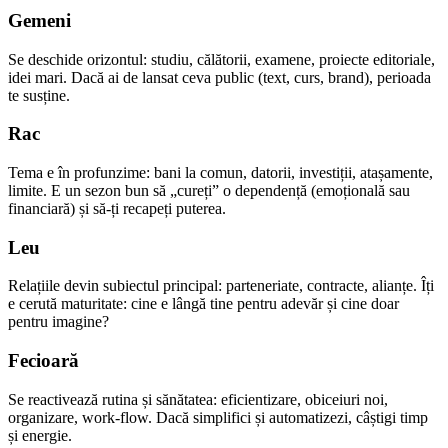
Gemeni
Se deschide orizontul: studiu, călătorii, examene, proiecte editoriale,
idei mari. Dacă ai de lansat ceva public (text, curs, brand), perioada
te susține.
Rac
Tema e în profunzime: bani la comun, datorii, investiții, atașamente,
limite. E un sezon bun să „cureți” o dependență (emoțională sau
financiară) și să-ți recapeți puterea.
Leu
Relațiile devin subiectul principal: parteneriate, contracte, alianțe. Îți
e cerută maturitate: cine e lângă tine pentru adevăr și cine doar
pentru imagine?
Fecioară
Se reactivează rutina și sănătatea: eficientizare, obiceiuri noi,
organizare, work-flow. Dacă simplifici și automatizezi, câștigi timp
și energie.