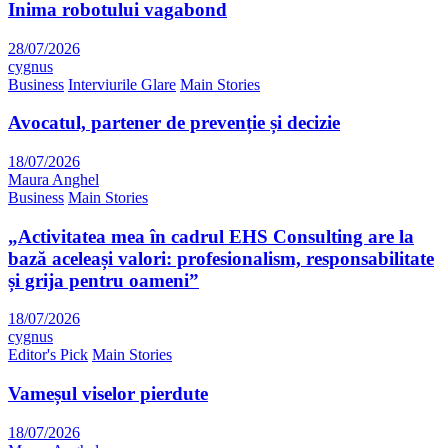
Inima robotului vagabond
28/07/2026
cygnus
Business
Interviurile Glare
Main Stories
Avocatul, partener de prevenție și decizie
18/07/2026
Maura Anghel
Business
Main Stories
„Activitatea mea în cadrul EHS Consulting are la
bază aceleași valori: profesionalism, responsabilitate
și grija pentru oameni”
18/07/2026
cygnus
Editor's Pick
Main Stories
Vameșul viselor pierdute
18/07/2026