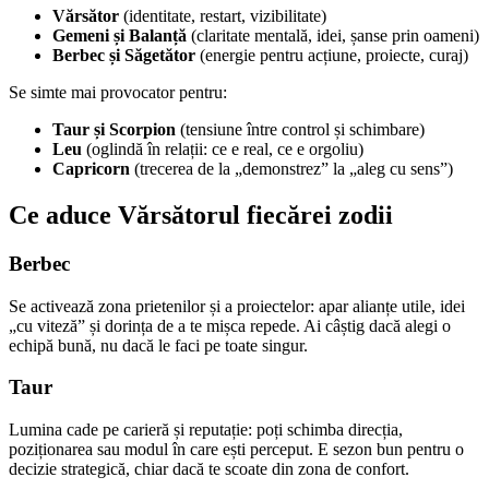
Vărsător
(identitate, restart, vizibilitate)
Gemeni și Balanță
(claritate mentală, idei, șanse prin oameni)
Berbec și Săgetător
(energie pentru acțiune, proiecte, curaj)
Se simte mai provocator pentru:
Taur și Scorpion
(tensiune între control și schimbare)
Leu
(oglindă în relații: ce e real, ce e orgoliu)
Capricorn
(trecerea de la „demonstrez” la „aleg cu sens”)
Ce aduce Vărsătorul fiecărei zodii
Berbec
Se activează zona prietenilor și a proiectelor: apar alianțe utile, idei
„cu viteză” și dorința de a te mișca repede. Ai câștig dacă alegi o
echipă bună, nu dacă le faci pe toate singur.
Taur
Lumina cade pe carieră și reputație: poți schimba direcția,
poziționarea sau modul în care ești perceput. E sezon bun pentru o
decizie strategică, chiar dacă te scoate din zona de confort.