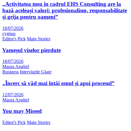
„Activitatea mea în cadrul EHS Consulting are la
bază aceleași valori: profesionalism, responsabilitate
și grija pentru oameni”
18/07/2026
cygnus
Editor's Pick
Main Stories
Vameșul viselor pierdute
18/07/2026
Maura Anghel
Business
Interviurile Glare
„Încerc să văd mai întâi omul și apoi procesul”
12/07/2026
Maura Anghel
You may Missed
Editor's Pick
Main Stories