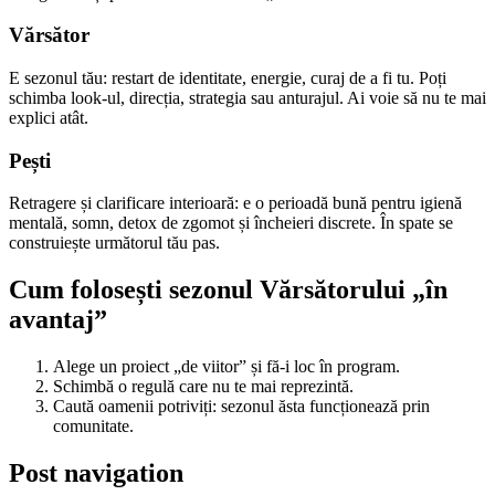
Vărsător
E sezonul tău: restart de identitate, energie, curaj de a fi tu. Poți
schimba look-ul, direcția, strategia sau anturajul. Ai voie să nu te mai
explici atât.
Pești
Retragere și clarificare interioară: e o perioadă bună pentru igienă
mentală, somn, detox de zgomot și încheieri discrete. În spate se
construiește următorul tău pas.
Cum folosești sezonul Vărsătorului „în
avantaj”
Alege un proiect „de viitor” și fă-i loc în program.
Schimbă o regulă care nu te mai reprezintă.
Caută oamenii potriviți: sezonul ăsta funcționează prin
comunitate.
Post navigation