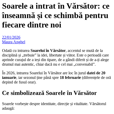
Soarele a intrat în Vărsător: ce
înseamnă și ce schimbă pentru
fiecare dintre noi
22/01/2026
Maura Anghel
Odată cu intrarea
Soarelui în Vărsător
, accentul se mută de la
disciplină și „trebuie” la idei, libertate și viitor. Este o perioadă care
aprinde curajul de a ieși din tipare, de a gândi diferit și de a-ți alege
drumul mai autentic, chiar dacă nu e cel mai „convenabil”.
În 2026, intrarea Soarelui în Vărsător are loc în jurul
datei de 20
ianuarie
, iar sezonul ține până spre
18 februarie
(diferențele de oră
depind de fusul orar).
Ce simbolizează Soarele în Vărsător
Soarele vorbește despre identitate, direcție și vitalitate. Vărsătorul
adaugă: