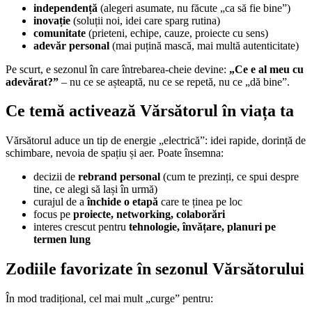
independență
(alegeri asumate, nu făcute „ca să fie bine”)
inovație
(soluții noi, idei care sparg rutina)
comunitate
(prieteni, echipe, cauze, proiecte cu sens)
adevăr personal
(mai puțină mască, mai multă autenticitate)
Pe scurt, e sezonul în care întrebarea-cheie devine:
„Ce e al meu cu
adevărat?”
– nu ce se așteaptă, nu ce se repetă, nu ce „dă bine”.
Ce temă activează Vărsătorul în viața ta
Vărsătorul aduce un tip de energie „electrică”: idei rapide, dorință de
schimbare, nevoia de spațiu și aer. Poate însemna:
decizii de
rebrand personal
(cum te prezinți, ce spui despre
tine, ce alegi să lași în urmă)
curajul de a
închide o etapă
care te ținea pe loc
focus pe
proiecte, networking, colaborări
interes crescut pentru
tehnologie, învățare, planuri pe
termen lung
Zodiile favorizate în sezonul Vărsătorului
În mod tradițional, cel mai mult „curge” pentru: