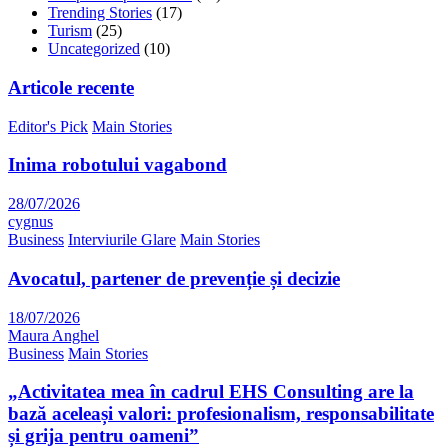
Trending Stories
(17)
Turism
(25)
Uncategorized
(10)
Articole recente
Editor's Pick
Main Stories
Inima robotului vagabond
28/07/2026
cygnus
Business
Interviurile Glare
Main Stories
Avocatul, partener de prevenție și decizie
18/07/2026
Maura Anghel
Business
Main Stories
„Activitatea mea în cadrul EHS Consulting are la
bază aceleași valori: profesionalism, responsabilitate
și grija pentru oameni”